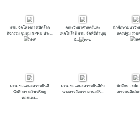
มรน. จัดโครงการเปิดโลก
คณะวิทยาศาสตร์และ
นักศึกษามหาวิท
กิจกรรม ชุมนุม NPRU ประ...
เทคโนโลยี มรน. จัดพิธีทำบุญ
นครปฐม ร่วมสว
อ...
มรน. ขอแสดงความยินดี
มรน. ขอแสดงความยินดีกับ
นักศึกษา รปศ.
นักศึกษา คว้าเหรียญ
นางสาวอัจฉรา มานะศิริ...
เยาวชนดีเด่นเนื
ทองแดง...