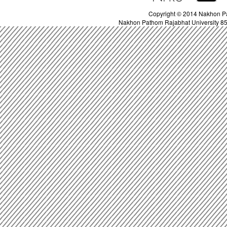
Copyright © 2014 Nakhon Pa
Nakhon Pathom Rajabhat University 