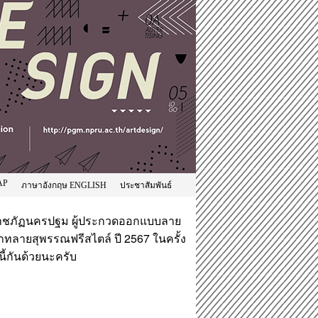
AP
ภาษาอังกฤษ ENGLISH
ประชาสัมพันธ์
ัยราชภัฏนครปฐม ผู้ประกวดออกแบบลาย
เภทลายสุพรรณฟรีสไตล์ ปี 2567 ในครั้ง
นี้กันด้วยนะครับ