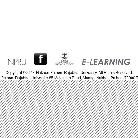
Copyright © 2014 Nakhon Pathom Rajabhat University. All Rights Reserved.
 Pathom Rajabhat University 85 Malaiman Road, Muang, Nakhon Pathom 73000 T