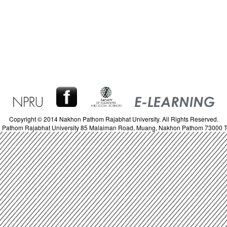
Copyright © 2014 Nakhon Pathom Rajabhat University. All Rights Reserved.
 Pathom Rajabhat University 85 Malaiman Road, Muang, Nakhon Pathom 73000 T