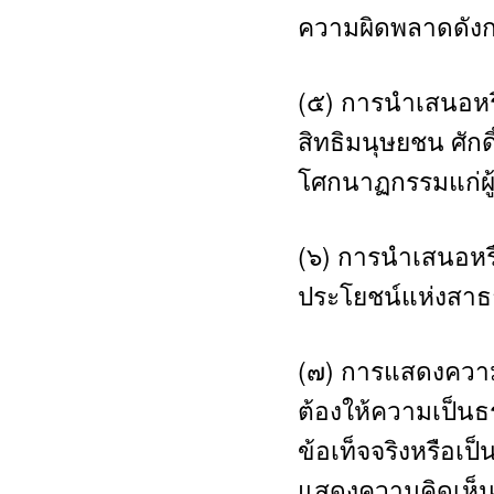
ความผิดพลาดดังก
(๕) การนำเสนอหรื
สิทธิมนุษยชน ศักด
โศกนาฏกรรมแก่ผู้ท
(๖) การนำเสนอหรื
ประโยชน์แห่งสา
(๗) การแสดงความค
ต้องให้ความเป็นธร
ข้อเท็จจริงหรือเ
แสดงความคิดเห็นห