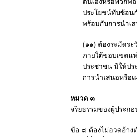
ตนเองหรือพวกพ้อง
ประโยชน์ทับซ้อนกั
พร้อมกับการนำเสน
(๑๑) ต้องระมัดระ
ภายใต้ขอบเขตแห่
ประชาชน มิให้ประช
การนำเสนอหรือเผย
หมวด ๓
จริยธรรมของผู้ประกอ
ข้อ ๘ ต้องไม่อวดอ้าง