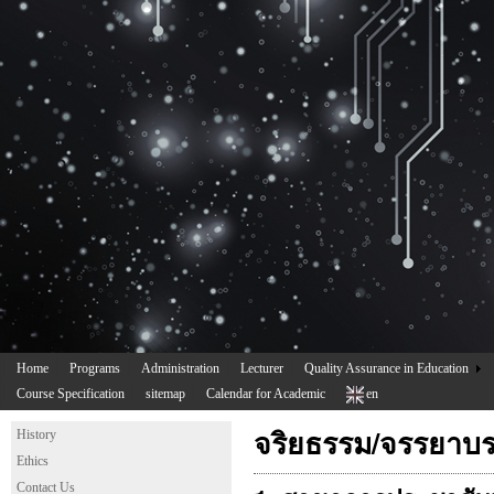
Home
Programs
Administration
Lecturer
Quality Assurance in Education
Course Specification
sitemap
Calendar for Academic
en
จริยธรรม/จรรยาบร
History
Ethics
Contact Us