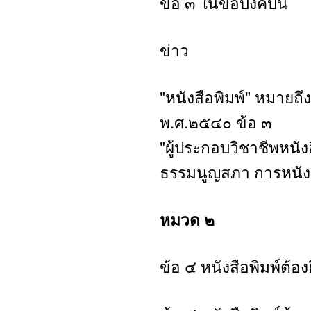
ข้อ ๓ ในข้อบังคับนี้
ข่าว
"หนังสือพิมพ์" หมายถ
พ.ศ.๒๕๔๐ ข้อ ๓
"ผู้ประกอบวิชาชีพหนัง
ธรรมนูญสภา การหนังส
หมวด ๒
ข้อ ๔ หนังสือพิมพ์ต้