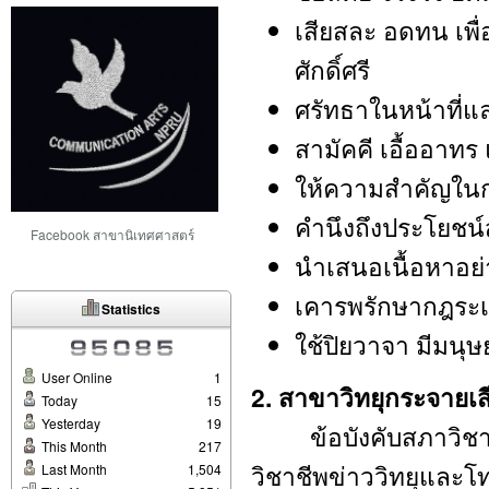
เสียสละ อดทน เพ
ศักดิ์ศรี
ศรัทธาในหน้าที่แล
สามัคคี เอื้ออาทร 
ให้ความสำคัญในก
คำนึงถึงประโยชน์
Facebook สาขานิเทศศาสตร์
นำเสนอเนื้อหาอย
เคารพรักษากฎระ
Statistics
ใช้ปิยวาจา มีมนุษ
User Online
1
2. สาขาวิทยุกระจายเส
Today
15
Yesterday
19
ข้อบังคับสภาวิชาชีพ
This Month
217
วิชาชีพข่าววิทยุและ
Last Month
1,504