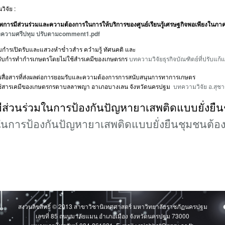
วิจัย :
การมีส่วนร่วมและความต้องการในการให้บริการของศูนย์เรียนรู้เศรษฐกิจพอเพียงใ
ความศรีปทุม ปรับตามcomment1.pdf
มกำรเปิดรับและแสวงหำข่ำวสำร ควำมรู้ ทัศนคติ และ
ับกำรทำกำรเกษตรโดยไม่ใช้สำรเคมีของเกษตรกร
บทความวิจัยธุรกิจบัณฑิตย์ที่ปรับแก้แ
ารสื่อสารที่ส่งผลต่อการยอมรับและความต้องการการสนับสนุนการทาการเกษตร
ช้สารเคมีของเกษตรกรตาบลลาพญา อาเภอบางเลน จังหวัดนครปฐม
บทความวิจัย อ.สุชาด
ีส่วนร่วมในการป้องกันปัญหายาเสพติดแบบยั่งยื
ในการป้องกันปัญหายาเสพติดแบบยั่งยืนชุมชนต้อง
สงวนลิขสิทธิ์ © 2013 สาขาวิชานิเทศศาสตร์ มหาวิทยาลัยราชภัฏนครปฐม
เลขที่ 85 ถนนมาลัยแมน อำเภอเมือง จังหวัดนครปฐม 73000