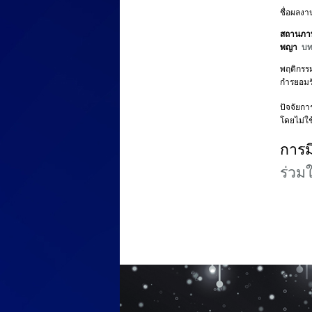
ชื่อผลงาน
สถานภาพ
พญา
บท
พฤติกรร
กำรยอมร
ปัจจัยก
โดยไม่ใ
การม
ร่วม