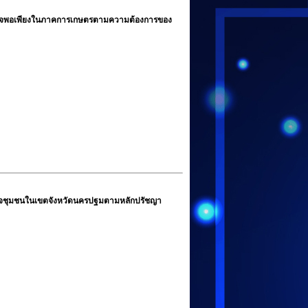
ษฐกิจพอเพียงในภาคการเกษตรตามความต้องการของ
จชุมชนในเขตจังหวัดนครปฐมตามหลักปรัชญา