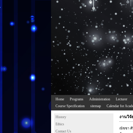
Home
Programs
Administration
Lecturer
Course Specification
sitemap
Calendar for Acad
งานวิจ
History
Ethics
ณัชชา ศ
Contact Us