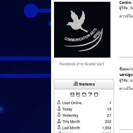
Centre:
ผู้วิจั
ดาวน์โห
Facebook สาขานิเทศศาสตร์
ชื่อผลงาน
นครปฐม
ผู้วิจัย 
Statistics
ดาวน์โห
User Online
1
Today
19
Yesterday
27
This Month
202
Last Month
1,504