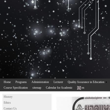
Home
Programs
Administration
Lecturer
Quality Assurance in Education
Course Specification
sitemap
Calendar for Academic
en
History
Ethics
Contact Us