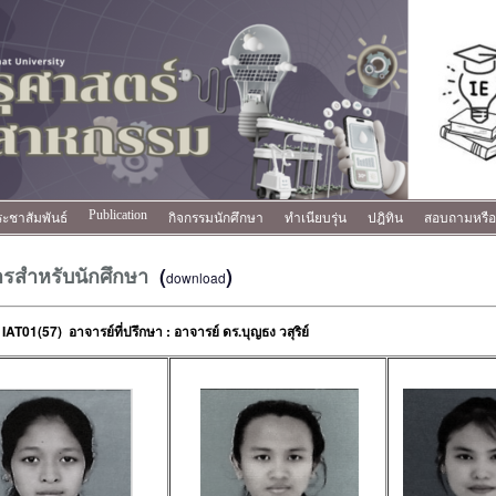
Publication
ะชาสัมพันธ์
กิจกรรมนักศึกษา
ทำเนียบรุ่น
ปฎิทิน
สอบถามหรือ
รสำหรับนักศึกษา
(
)
download
 IAT01(57) อาจารย์ที่ปรึกษา : อาจารย์ ดร.บุญธง วสุริย์