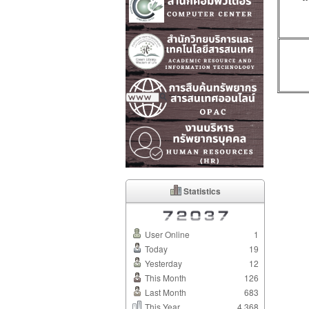
Statistics
User Online
1
Today
19
Yesterday
12
This Month
126
Last Month
683
This Year
4,368