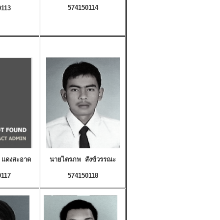
574150114
0113
์ แดงสะอาด
นายไตรภพ สังข์วรรณะ
0117
574150118