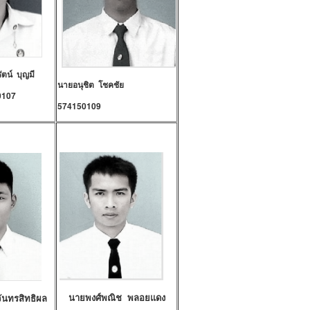
ตน์ บุญมี
นายอนุชิต โชคชัย
0107
574150109
นายพงศ์พณิช พลอยแดง
จันทรสิทธิผล