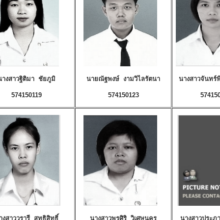
นางสาวฐิติมา ชัยภูมิ
นายณัฐพงษ์ งามวิไลรัตนา
นางสาวจันทร์
574150119
574150123
57415
างสาววรารี สุทธิสิทธิ์
นางสาวพรศิริ วิเศษนคร
นางสาวประภ