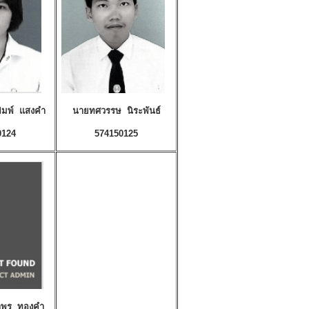
พิมพ์ แสงคำ
นายทศวรรษ นิระพันธ์
0124
574150125
าพร ทองคำ