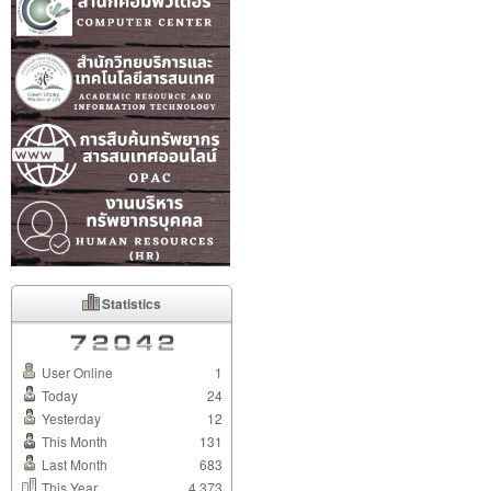
Statistics
User Online
1
Today
24
Yesterday
12
This Month
131
Last Month
683
This Year
4,373