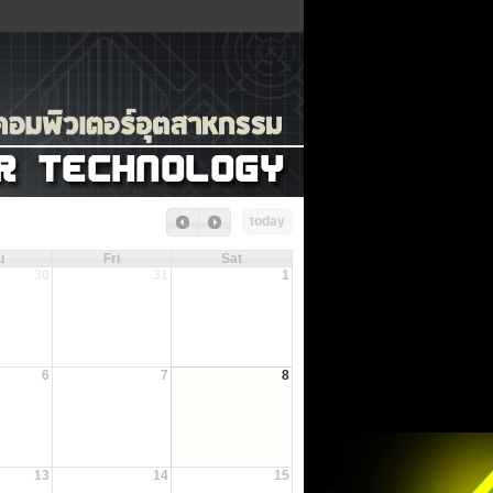
today
u
Fri
Sat
30
31
1
6
7
8
13
14
15