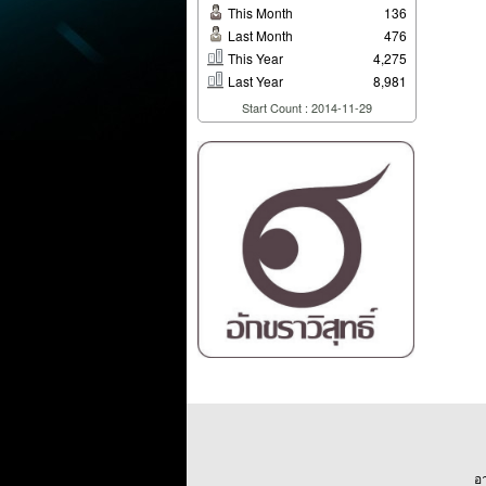
This Month
136
Last Month
476
This Year
4,275
Last Year
8,981
Start Count : 2014-11-29
อ