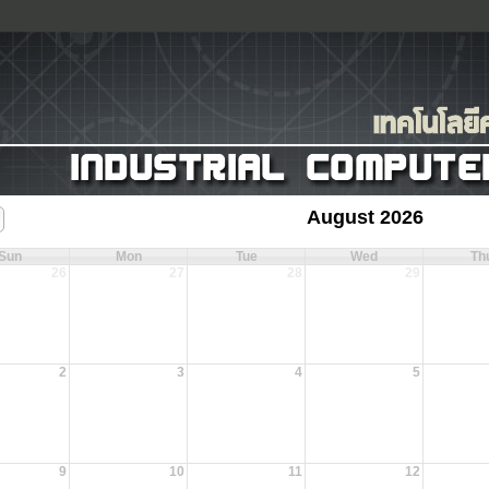
August 2026
Sun
Mon
Tue
Wed
Th
26
27
28
29
2
3
4
5
9
10
11
12