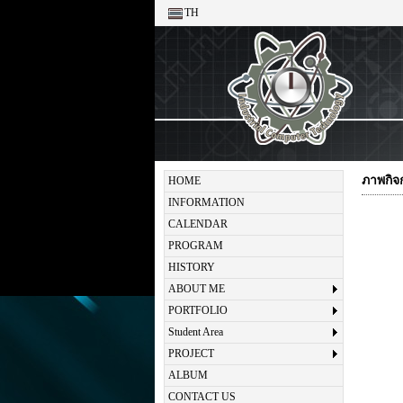
TH
ภาพกิจ
HOME
INFORMATION
CALENDAR
PROGRAM
HISTORY
ABOUT ME
PORTFOLIO
Student Area
PROJECT
ALBUM
CONTACT US