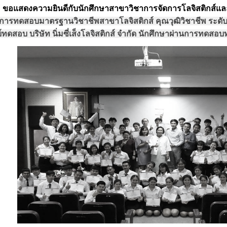
ขอแสดงความยินดีกับนักศึกษาสาขาวิชาการจัดการโลจิสติกส์และ
บการทดสอบมาตรฐานวิชาชีพสาขาโลจิสติกส์ คุณวุฒิวิชาชีพ ระดับชั้
์ทดสอบ บริษัท นิ่มซี่เส็งโลจิสติกส์ จำกัด นักศึกษาผ่านการทดส