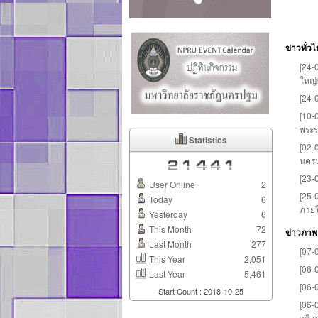
ข่าวทั่วไ
[24-
ใหญ่
[24-
[10-
พระร
Statistics
[02-
นคร
[23-
User Online
2
[25-
Today
6
ภายใ
Yesterday
6
This Month
72
ข่าวภาพแ
Last Month
277
[07-
This Year
2,051
[06-
Last Year
5,461
[06-
Start Count : 2018-10-25
[06-
วดี 