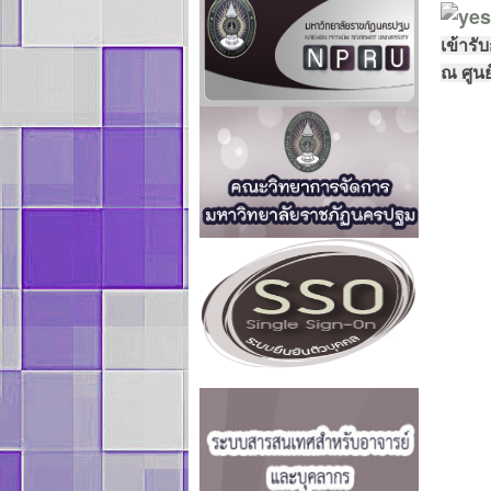
เข้ารั
ณ ศูนย