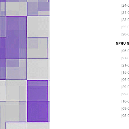
[24-
[24-
[23-
[22-
[20-
NPRU 
[06-
[27-
[21-
[15-
[06-
[29-
[22-
[16-
[09-
[05-