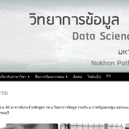
EN
เกี่ยวกับสาขาวิชา
สื่อการเรียนการสอน
ติดต่อ
ไซต์แม็ป
รรม
พ.ย. 60 อาจารย์ประจำหลักสูตร วท.บ.วิทยาการข้อมูล ร่วมกับ ม.ราชภัฏนครปฐม ออกแน
รณบุรี