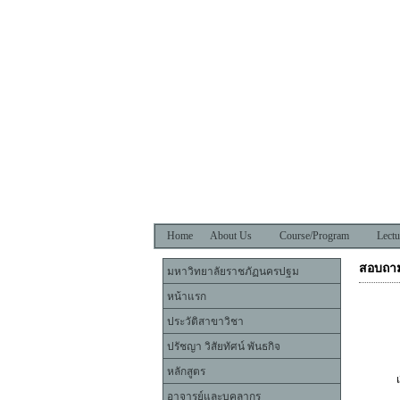
Home
About Us
Course/Program
Lectu
สอบถาม
มหาวิทยาลัยราชภัฏนครปฐม
หน้าแรก
ประวัติสาขาวิชา
ปรัชญา วิสัยทัศน์ พันธกิจ
หลักสูตร
อาจารย์และบุคลากร