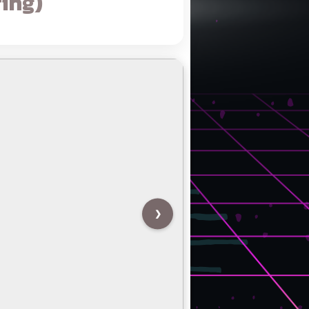
ing)
❯