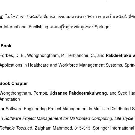
ตุ
ไม่ใช่ตำรา / หนังสือ ที่ผ่านการขอผลงานทางวิชาการ แต่เป็นหนังสือที่พิ
r International
Publishing
และอยู่ในฐานข้อมูลของ Springer
ok
Forbes, D. E., Wongthongtham, P., Terblanche, C., and
Pakdeetrakulw
Applications
in
Healthcare and Workforce Management Systems, Springe
Book Chapter
Wongthongtham, Pornpit,
Udsanee Pakdeetrakulwong
, and Syed Ha
Annotation
for
Software Engineering Project Management in Multisite Distributed
In
Software Project Management for Distributed Computing: Life-Cycle
Reliable
Tools
,
ed. Zaigham Mahmood, 315-343. Springer International 