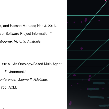
m, and Hassan Marzooq Naqvi. 2016.
of Software Project Information."
ourne, Victoria, Australia,
2015. "An Ontology-Based Multi-Agent
ent Environment."
onference, Volume II
,
Adelaide,
1700:
ACM.