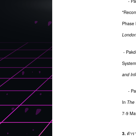
- Pakd
"Reco
Phase 
Londo
- Pakd
System 
and In
- Pakd
In
The 
7-9 Ma
3.
ตำรา 