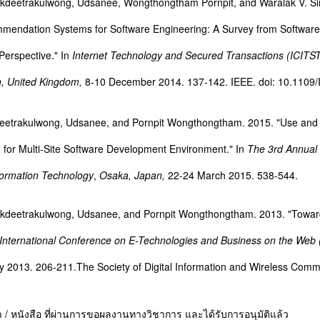
eetrakulwong, Udsanee, Wongthongtham Pornpit, and Waralak V. Sir
mmendation
Systems for Software
Engineering: A Survey from Softwar
Perspective."
In
Internet Technology and Secured Transactions
(ICITS
n,
United Kingdom,
8-10 December 2014. 137-142.
IEEE.
doi: 10.1109
eetrakulwong, Udsanee, and Pornpit Wongthongtham. 2015. "Use and 
for Multi-Site
Software Development Environment." In
The 3rd Annual
formation Technology
,
Osaka, Japan,
22-24 March
2015. 538-544.
eetrakulwong, Udsanee, and Pornpit Wongthongtham. 2013. "Towards
International Conference on E-Technologies and Business on the We
y 2013. 206-211.
The Society of Digital Information and Wireless Com
/ หนังสือ ที่ผ่านการขอผลงานทางวิชาการ และได้รับการอนุมัติแล้ว