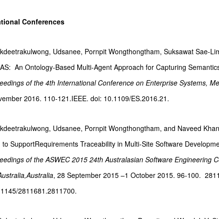
ational Conferences
kdeetrakulwong, Udsanee, Pornpit Wongthongtham, Suksawat Sae-Li
AS:
An Ontology-Based Multi-Agent Approach for Capturing Semantics 
eedings of the 4th
International
Conference on Enterprise Systems, Melb
vember 2016. 110-121.
IEEE. doi: 10.1109/ES.2016.21.
eetrakulwong, Udsanee, Pornpit Wongthongtham, and Naveed Khan. 
 to
SupportRequirements Traceability in Multi-Site Software Developm
eedings of the ASWEC 2015
24th
Australasian
Software Engineering C
ustralia,
Australia
, 28 September 2015 –
1
October 2015.
96-100. 281
0.1145/2811681.2811700.