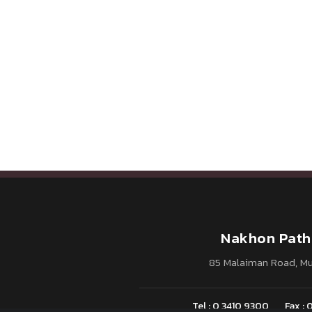
Nakhon Path
85 Malaiman Road, M
Tel : 0 3410 9300
Fax :