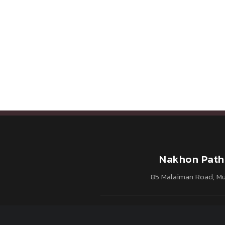
Nakhon Path
85 Malaiman Road, M
Tel : 0 3410 9300
Fax :