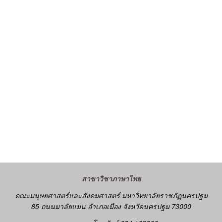
สาขาวิชาภาษาไทย
คณะมนุษยศาสตร์และสังคมศาสตร์ มหาวิทยาลัยราชภัฏนครปฐม
85 ถนนมาลัยแมน อำเภอเมือง จังหวัดนครปฐม 73000