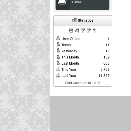
Statistics
User Online
1
Today
11
Yesterday
19
This Month
159
Last Month
666
This Year
9,703
Last Year
11,857
Start Count : 2018-10-23