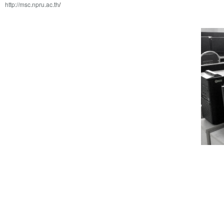
http://msc.npru.ac.th
/