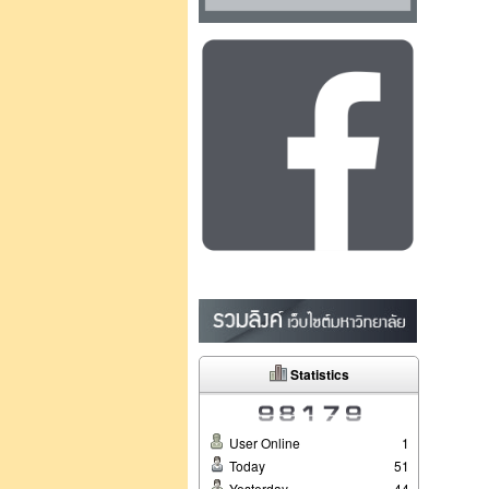
Statistics
User Online
1
Today
51
Yesterday
44