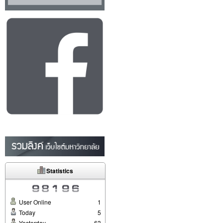
Statistics
User Online
1
Today
5
Yesterday
63