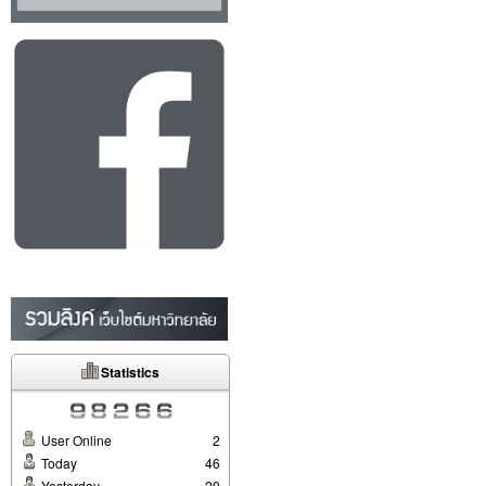
Statistics
User Online
2
Today
46
Yesterday
29