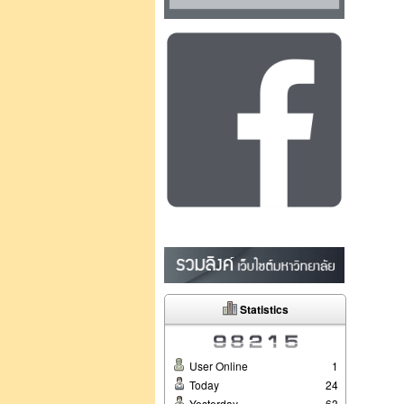
Statistics
User Online
1
Today
24
Yesterday
63