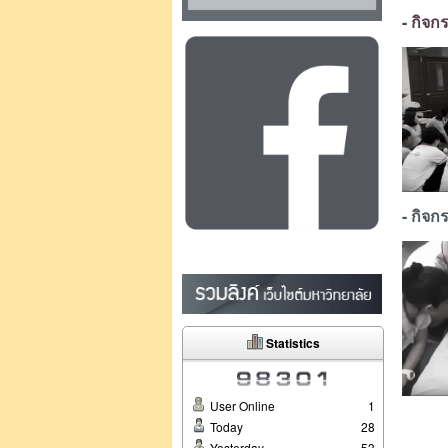
- กิจก
- กิจ
Statistics
User Online
1
Today
28
Yesterday
53