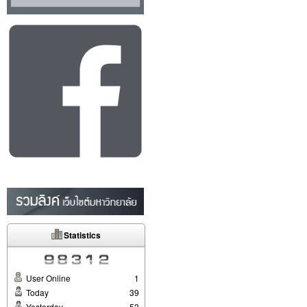
Statistics
User Online
1
Today
39
Yesterday
53