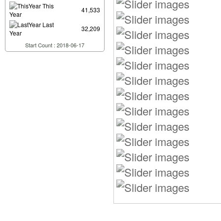
This
41,533
Year
Last
32,209
Year
Start Count : 2018-06-17