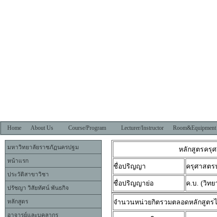
Home
About Us
Course/Program
Lecturer/Instructor
Room&Equipment
มหาวิทยาลัยราชภัฏนครปฐม
หลักสูตรครุ
หน้าแรก
ชื่อปริญญา
ครุศาสตรบ
ประวัติสาขาวิชา
ชื่อปริญญาย่อ
ค.บ.
(วิทย
ปรัชญา วิสัยทัศน์ พันธกิจ
หลักสูตร
จำนวนหน่วยกิตรวมตลอดหลักสูตรไม่
อาจารย์และบุคลากร