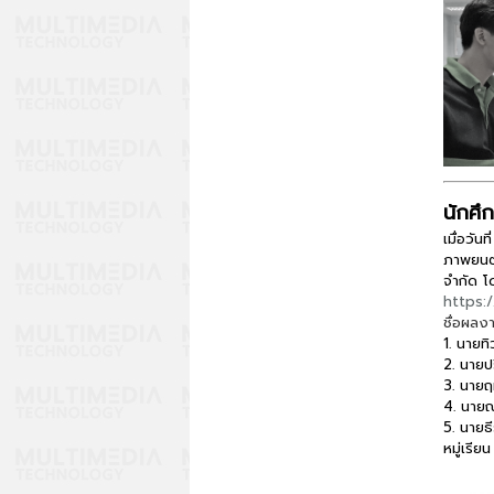
นักศึ
เมื่อวั
ภาพยนตร
จำกัด โ
https:
ชื่อผลง
1. นายท
2. นาย
3. นายฤ
4. นา
5. นายธ
หมู่เรีย