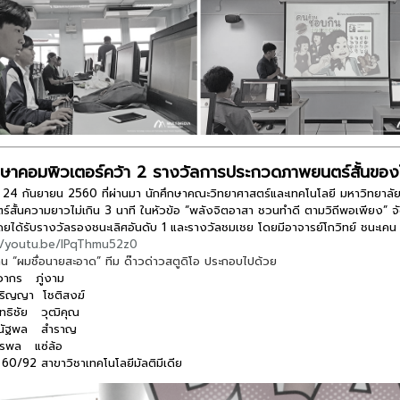
กษาคอมพิวเตอร์คว้า 2 รางวัลการประกวดภาพยนตร์สั้นของโ
นที่ 24 กันยายน 2560 ที่ผ่านมา นักศึกษาคณะวิทยาศาสตร์และเทคโนโลยี มหาวิทยา
์สั้นความยาวไม่เกิน 3 นาที ในหัวข้อ “พลังจิตอาสา ชวนทำดี ตามวิถีพอเพียง” จ
ดยได้รับรางวัลรองชนะเลิศอันดับ 1 และรางวัลชมเชย โดยมีอาจารย์โกวิทย์ ชนะเคน เป
//youtu.be/lPqThmu52z0
าน “ผมชื่อนายสะอาด” ทีม ด๊าวด่าวสตูดิโอ ประกอบไปด้วย
ิวากร ภู่งาม
ปริญญา โชติสงฆ์
ทธิชัย วุฒิคุณ
ยณัฐพล สำราญ
ีรพล แซ่ล้อ
น 60/92 สาขาวิชาเทคโนโลยีมัลติมีเดีย