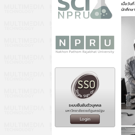
เมื่อวั
นักศึกษา
ระบบยืนยันตัวบุคคล
มหาวิทยาลัยราชภัฏนครปฐม
Login