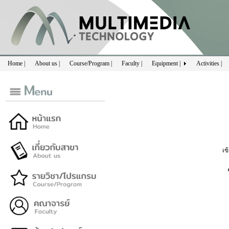
Home |
About us |
Course/Program |
Faculty |
Equipment |
Activities |
เข