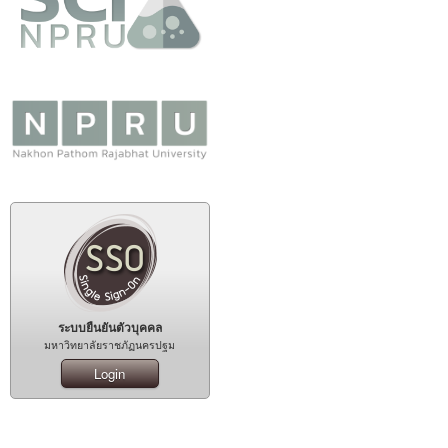
ระบบยืนยันตัวบุคคล
มหาวิทยาลัยราชภัฏนครปฐม
Login