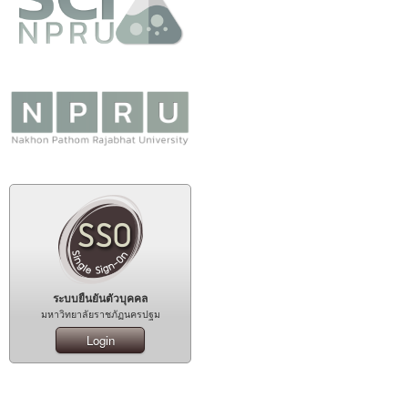
ระบบยืนยันตัวบุคคล
มหาวิทยาลัยราชภัฏนครปฐม
Login