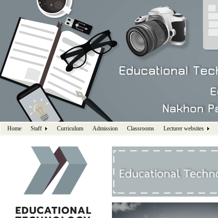
Home
Staff
Curriculum
Admission
Classrooms
Lecturer websites