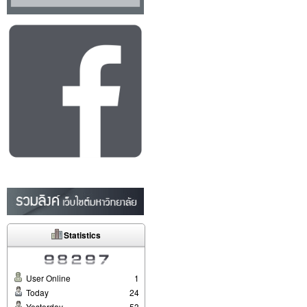
Statistics
User Online
1
Today
24
Yesterday
53