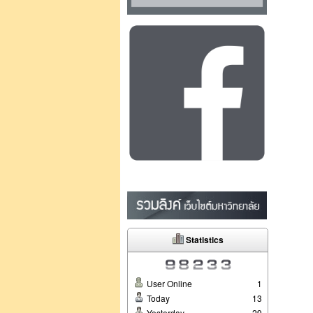
Statistics
User Online
1
Today
13
Yesterday
29