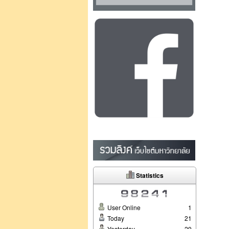
Statistics
User Online
1
Today
21
Yesterday
29